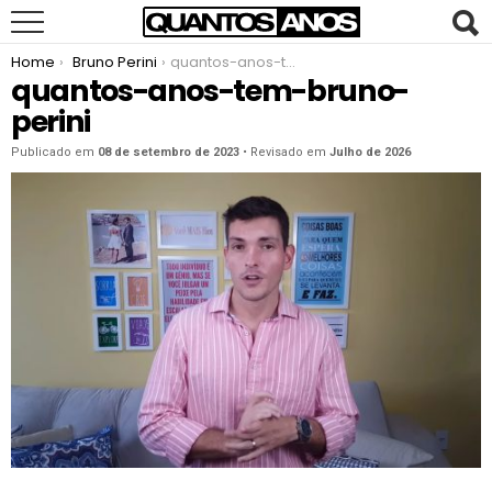
You are here:
Home
Bruno Perini
quantos-anos-tem-bruno-perini
quantos-anos-tem-bruno-
perini
Publicado em
08 de setembro de 2023
• Revisado em
Julho de 2026