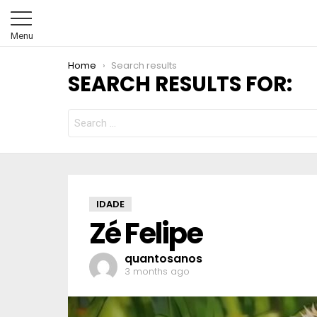
Menu
You are here:
Home
Search results
SEARCH RESULTS FOR:
SEARCH
FOR:
IDADE
Zé Felipe
quantosanos
3 months ago