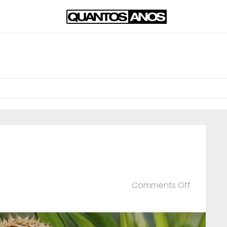
on
Comments Off
Zé
Felipe