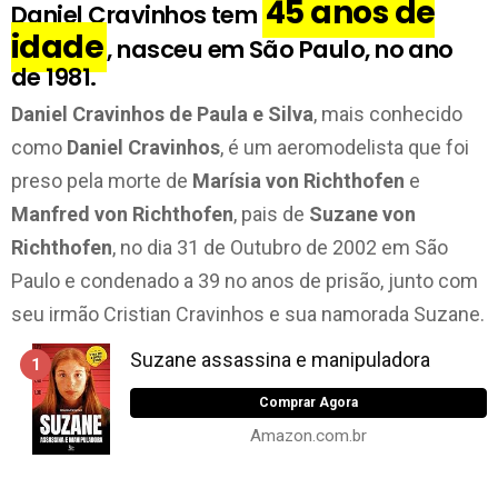
45 anos de
Daniel Cravinhos tem
idade
, nasceu em São Paulo, no ano
de 1981.
Daniel Cravinhos de Paula e Silva
, mais conhecido
como
Daniel Cravinhos
, é um aeromodelista que foi
preso pela morte de
Marísia von Richthofen
e
Manfred von Richthofen
, pais de
Suzane von
Richthofen
, no dia 31 de Outubro de 2002 em São
Paulo e condenado a 39 no anos de prisão, junto com
seu irmão Cristian Cravinhos e sua namorada Suzane.
Suzane assassina e manipuladora
1
Comprar Agora
Amazon.com.br