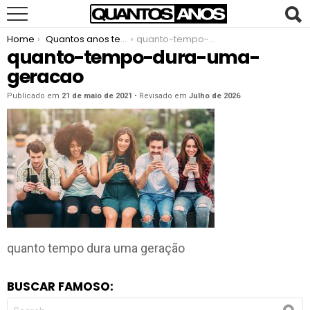
You are here:
Home
Quantos anos tem uma geração
quanto-tempo-dura-uma-geracao
quanto-tempo-dura-uma-
geracao
Publicado em
21 de maio de 2021
• Revisado em
Julho de 2026
quanto tempo dura uma geração
BUSCAR FAMOSO:
SEARCH