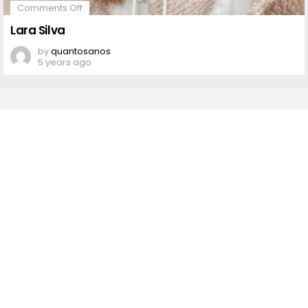
on
Comments Off
Lara
Silva
Lara Silva
by
quantosanos
5 years ago