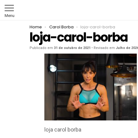
Menu
You are here:
Home
Carol Borba
loja-carol-borba
loja-carol-borba
Publicado em
31 de outubro de 2021
• Revisado em
Julho de 202
loja carol borba