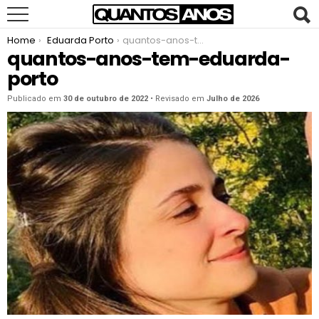
You are here:
Home
Eduarda Porto
quantos-anos-tem-eduarda-porto
quantos-anos-tem-eduarda-
porto
Publicado em
30 de outubro de 2022
• Revisado em
Julho de 2026