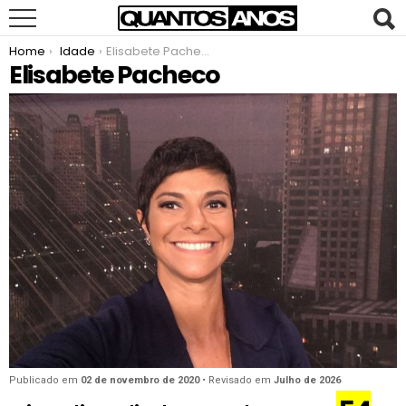
You are here:
Home
Idade
Elisabete Pacheco
Elisabete Pacheco
Publicado em
02 de novembro de 2020
• Revisado em
Julho de 2026