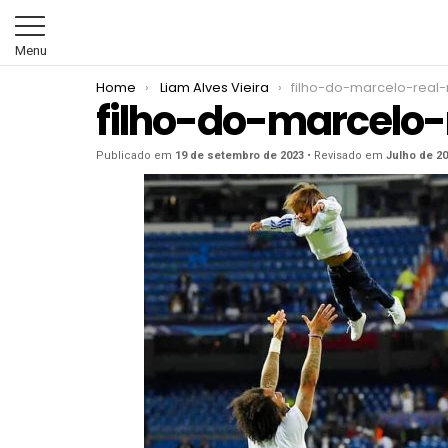
Menu
You are here:
Home
Liam Alves Vieira
filho-do-marcelo-real
filho-do-marcelo
Publicado em
19 de setembro de 2023
• Revisado em
Julho de 2