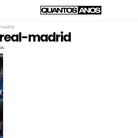
-madrid
-real-madrid
026