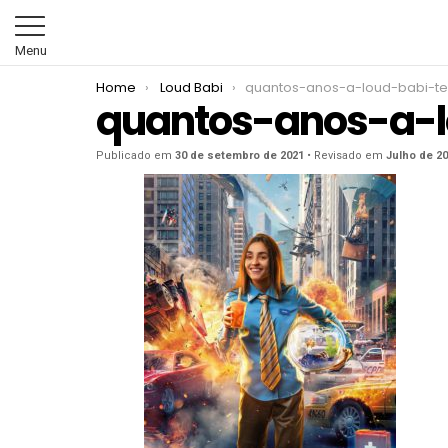
Menu
You are here:
Home
Loud Babi
quantos-anos-a-loud-babi-t
quantos-anos-a-
Publicado em
30 de setembro de 2021
• Revisado em
Julho de 2