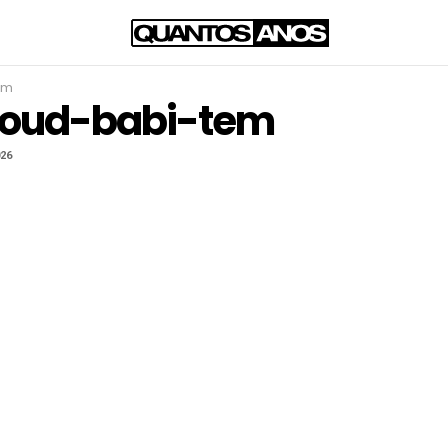
em
loud-babi-tem
026