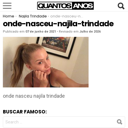
You are here:
Home
Najila Trindade
onde-nasceu-najila-trindade
onde-nasceu-najila-trindade
Publicado em
07 de junho de 2021
• Revisado em
Julho de 2026
onde nasceu najila trindade
BUSCAR FAMOSO:
SEARCH
FOR: