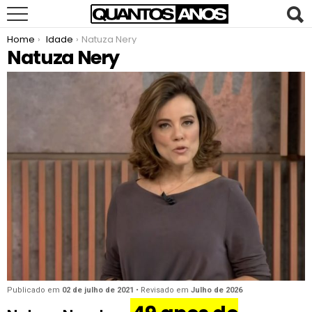
You are here:
Home
Idade
Natuza Nery
Natuza Nery
Publicado em
02 de julho de 2021
• Revisado em
Julho de 2026