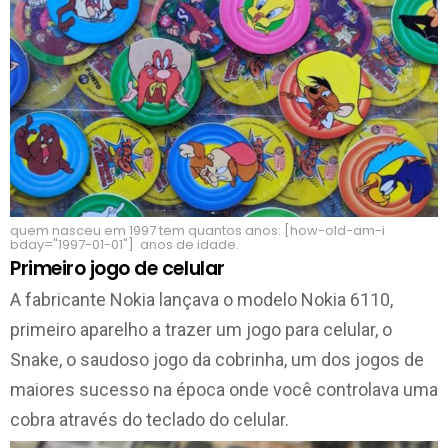
quem nasceu em 1997 tem quantos anos: [how-old-am-i
bday="1997-01-01"] anos de idade.
Primeiro jogo de celular
A fabricante Nokia lançava o modelo Nokia 6110,
primeiro aparelho a trazer um jogo para celular, o
Snake, o saudoso jogo da cobrinha, um dos jogos de
maiores sucesso na época onde você controlava uma
cobra através do teclado do celular.