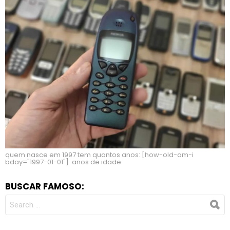
quem nasce em 1997 tem quantos anos: [how-old-am-i
bday="1997-01-01"] anos de idade.
BUSCAR FAMOSO:
SEARCH
FOR: