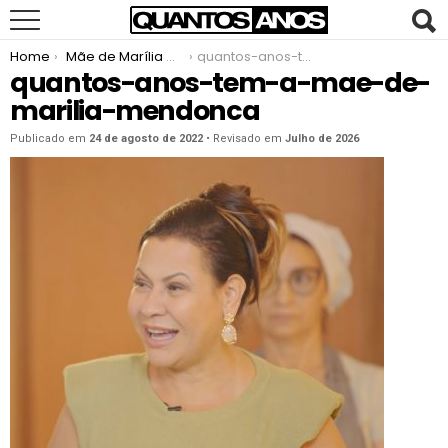
You are here:
Home
Mãe de Marília Mendonça
quantos-anos-tem-a-mae-de-marilia-mendonca
quantos-anos-tem-a-mae-de-
marilia-mendonca
Publicado em
24 de agosto de 2022
• Revisado em
Julho de 2026