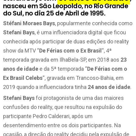
nasceu em São Leopoldo, no Rio Grande
do Sul, no dia 25 de Abril de 1995.
Stéfani Moraes Bays
, popularmente conhecida como
Stefani Bays
, é uma influenciadora digital que ficou
conhecida após participar de duas edições do reality
show da MTV “
De Férias com o Ex Brasil
“, 4ª
temporada gravada em IlhaBela-SP, em 2018 aos
23
anos de idade
e da 5ª temporada “
De Férias com o
Ex Brasil Celebs
“, gravada em Trancoso-Bahia, em
2019 quando a influenciadora tinha
24 anos de idade
.
Stefani Bays
foi protagonista de uma das maiores
confusões do reality, que resultou na expulsão do
participante Pedro Calderari, após um
desentendimento entre os dois participantes. Na
ocasião, a direção do reality decidiu pela expulsão de