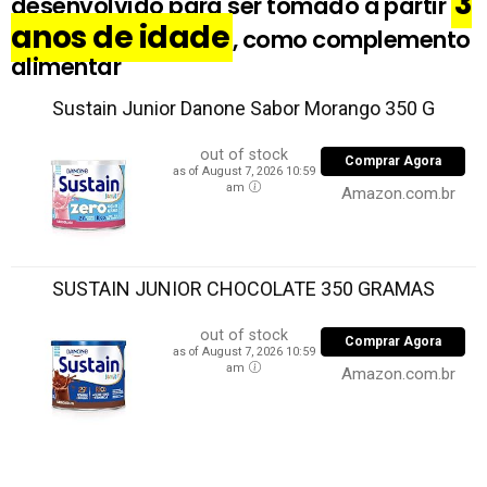
3
desenvolvido para ser tomado à partir
anos de idade
, como complemento
alimentar
Sustain Junior Danone Sabor Morango 350 G
out of stock
Comprar Agora
as of August 7, 2026 10:59
am
Amazon.com.br
SUSTAIN JUNIOR CHOCOLATE 350 GRAMAS
out of stock
Comprar Agora
as of August 7, 2026 10:59
am
Amazon.com.br