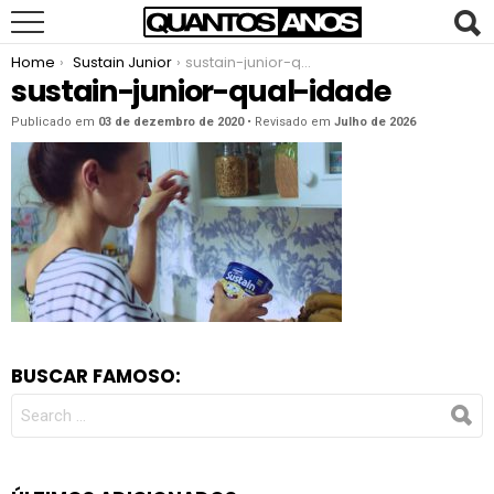
You are here:
Home
Sustain Junior
sustain-junior-qual-idade
sustain-junior-qual-idade
Publicado em
03 de dezembro de 2020
• Revisado em
Julho de 2026
BUSCAR FAMOSO:
SEARCH
FOR: