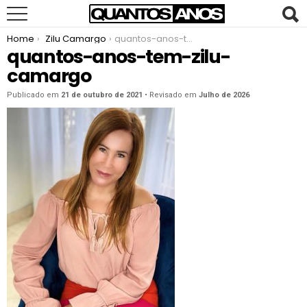
You are here:
Home
Zilu Camargo
quantos-anos-tem-zilu-camargo
quantos-anos-tem-zilu-
camargo
Publicado em
21 de outubro de 2021
• Revisado em
Julho de 2026