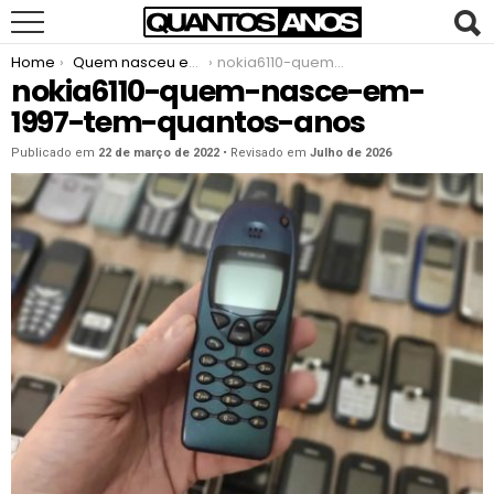
You are here:
Home
Quem nasceu em 1997
nokia6110-quem-nasce-em-1997-tem-quantos-anos
nokia6110-quem-nasce-em-
1997-tem-quantos-anos
Publicado em
22 de março de 2022
• Revisado em
Julho de 2026